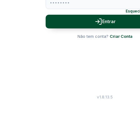
Esqueci
Entrar
Não tem conta?
Criar Conta
v1.8.13.5