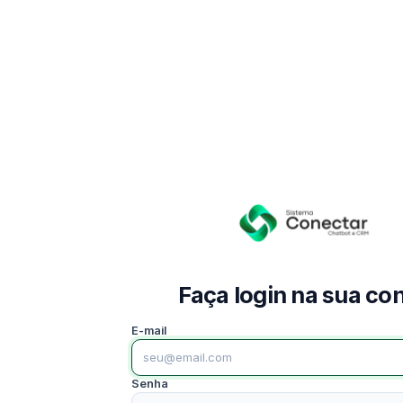
Faça login na sua co
E-mail
Senha